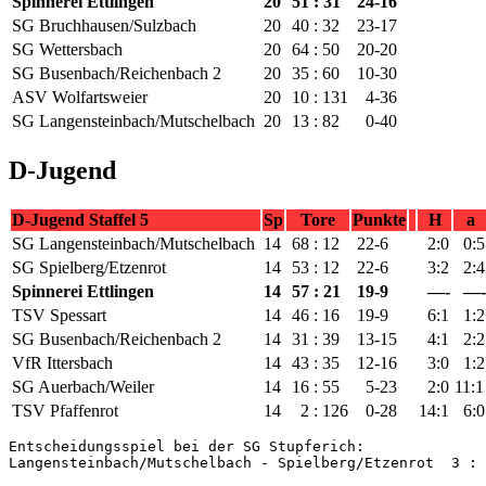
Spinnerei Ettlingen
20
51 : 31
24-16
SG Bruchhausen/Sulzbach
20
40 : 32
23-17
SG Wettersbach
20
64 : 50
20-20
SG Busenbach/Reichenbach 2
20
35 : 60
10-30
ASV Wolfartsweier
20
10 : 131
4-36
SG Langensteinbach/Mutschelbach
20
13 : 82
0-40
D-Jugend
D-Jugend Staffel 5
Sp
Tore
Punkte
H
a
SG Langensteinbach/Mutschelbach
14
68 : 12
22-6
2:0
0:5
SG Spielberg/Etzenrot
14
53 : 12
22-6
3:2
2:4
Spinnerei Ettlingen
14
57 : 21
19-9
—-
—-
TSV Spessart
14
46 : 16
19-9
6:1
1:2
SG Busenbach/Reichenbach 2
14
31 : 39
13-15
4:1
2:2
VfR Ittersbach
14
43 : 35
12-16
3:0
1:2
SG Auerbach/Weiler
14
16 : 55
5-23
2:0
11:1
TSV Pfaffenrot
14
2 : 126
0-28
14:1
6:0
Entscheidungsspiel bei der SG Stupferich:
Langensteinbach/Mutschelbach - Spielberg/Etzenrot  3 : 