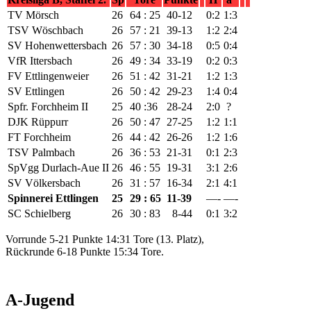
TV Mörsch
26
64 : 25
40-12
0:2
1:3
TSV Wöschbach
26
57 : 21
39-13
1:2
2:4
SV Hohenwettersbach
26
57 : 30
34-18
0:5
0:4
VfR Ittersbach
26
49 : 34
33-19
0:2
0:3
FV Ettlingenweier
26
51 : 42
31-21
1:2
1:3
SV Ettlingen
26
50 : 42
29-23
1:4
0:4
Spfr. Forchheim II
25
40 :36
28-24
2:0
?
DJK Rüppurr
26
50 : 47
27-25
1:2
1:1
FT Forchheim
26
44 : 42
26-26
1:2
1:6
TSV Palmbach
26
36 : 53
21-31
0:1
2:3
SpVgg Durlach-Aue II
26
46 : 55
19-31
3:1
2:6
SV Völkersbach
26
31 : 57
16-34
2:1
4:1
Spinnerei Ettlingen
25
29 : 65
11-39
—-
—-
SC Schielberg
26
30 : 83
8-44
0:1
3:2
Vorrunde 5-21 Punkte 14:31 Tore (13. Platz),
Rückrunde 6-18 Punkte 15:34 Tore.
A-Jugend