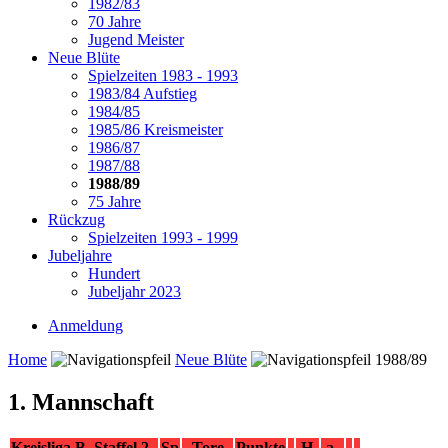
1982/83
70 Jahre
Jugend Meister
Neue Blüte
Spielzeiten 1983 - 1993
1983/84 Aufstieg
1984/85
1985/86 Kreismeister
1986/87
1987/88
1988/89
75 Jahre
Rückzug
Spielzeiten 1993 - 1999
Jubeljahre
Hundert
Jubeljahr 2023
Anmeldung
Home
Neue Blüte
1988/89
1. Mannschaft
Kreisliga B, Staffel 2.
Sp
Tore
Punkte
H
a