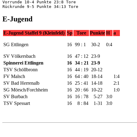
Vorrunde 10-4 Punkte 23:8 Tore
Rückrunde 9-5 Punkte 34:13 Tore
E-Jugend
E-Jugend Staffel 9 (Kleinfeld)
Sp
Tore
Punkte
H
a
SG Ettlingen
16
99 : 1
30-2
0:4
SV Völkersbach
16
47 : 12
23-9
Spinnerei Ettlingen
16
34 : 21
23-9
TSV Schöllbronn
16
44 : 19
20-12
FV Malsch
16
64 : 40
18-14
1:4
SV Bad Herrenalb
16
25 : 41
14-18
2:1
SG Mörsch/Forchheim
16
20 : 66
10-22
1:0
SV Burbach
16
16 : 78
5-27
3:0
TSV Spessart
16
8 : 84
1-31
3:0