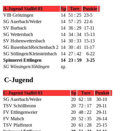
A-Jugend Staffel 03
Sp
Tore
Punkte
VfB Grötzingen
14
51 : 25
23-5
SG Auerbach/Weiler
14
57 : 25
22-6
SV Burbach
14
36 : 29
17-11
SG Wettersbach
14
34 : 34
15-13
SV Hohenwettersbach
14
30 : 33
15-13
SG BusenbachReichenbach 2
14
30 : 41
11-17
SG Söllingen/Kleinsteinbach
14
27 : 42
6-22
Spinnerei Ettlingen
14
23 : 59
3-25
SG Wössingen/Jöhlingen
zg.
C-Jugend
C-Jugend Staffel 03
Sp
Tore
Punkte
SG Auerbach/Weiler
20
62 : 18
30-10
TSV Schöllbronn
20
72 : 17
29-11
FV Ettlingenweier
20
48 : 22
29-11
FV Malsch
20
52 : 35
26-14
TSV Pfaffenrot
20
61 : 28
25-15