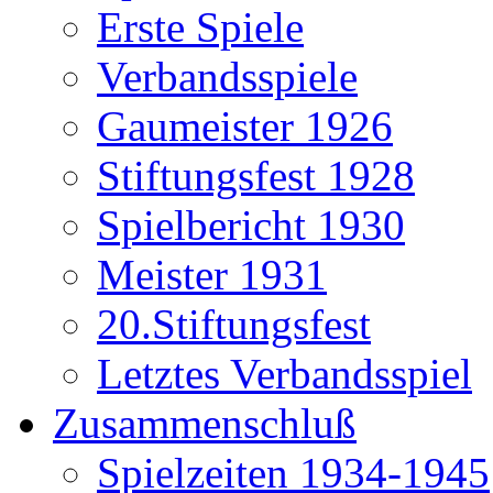
Erste Spiele
Verbandsspiele
Gaumeister 1926
Stiftungsfest 1928
Spielbericht 1930
Meister 1931
20.Stiftungsfest
Letztes Verbandsspiel
Zusammenschluß
Spielzeiten 1934-1945