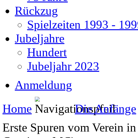
Rückzug
Spielzeiten 1993 - 19
Jubeljahre
Hundert
Jubeljahr 2023
Anmeldung
Home
Die Anfänge
Erste Spuren vom Verein in 