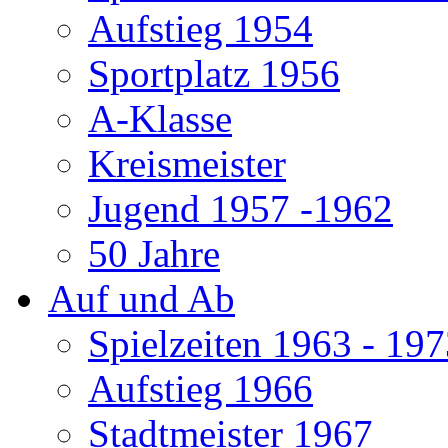
Aufstieg 1954
Sportplatz 1956
A-Klasse
Kreismeister
Jugend 1957 -1962
50 Jahre
Auf und Ab
Spielzeiten 1963 - 19
Aufstieg 1966
Stadtmeister 1967