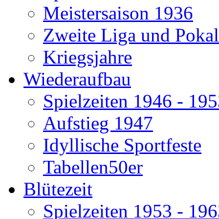
Meistersaison 1936
Zweite Liga und Pokal
Kriegsjahre
Wiederaufbau
Spielzeiten 1946 - 19
Aufstieg 1947
Idyllische Sportfeste
Tabellen50er
Blütezeit
Spielzeiten 1953 - 19