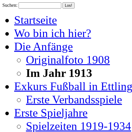
Suchen:
Startseite
Wo bin ich hier?
Die Anfänge
Originalfoto 1908
Im Jahr 1913
Exkurs Fußball in Ettlin
Erste Verbandsspiele
Erste Spieljahre
Spielzeiten 1919-1934