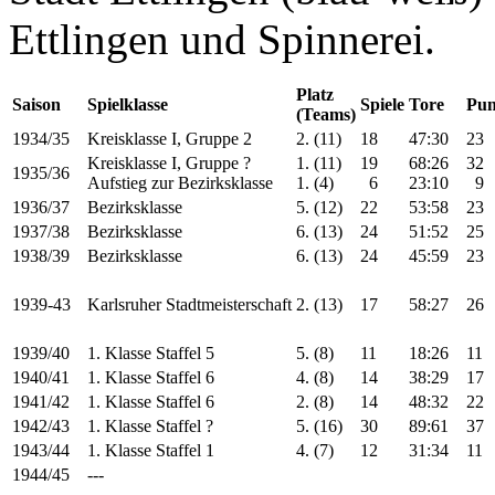
Ettlingen und Spinnerei.
Platz
Saison
Spielklasse
Spiele
Tore
Pun
(Teams)
1934/35
Kreisklasse I, Gruppe 2
2. (11)
18
47:30
23
Kreisklasse I, Gruppe ?
1. (11)
19
68:26
32
1935/36
Aufstieg zur Bezirksklasse
1. (4)
6
23:10
9
1936/37
Bezirksklasse
5. (12)
22
53:58
23
1937/38
Bezirksklasse
6. (13)
24
51:52
25
1938/39
Bezirksklasse
6. (13)
24
45:59
23
1939-43
Karlsruher Stadtmeisterschaft
2. (13)
17
58:27
26
1939/40
1. Klasse Staffel 5
5. (8)
11
18:26
11
1940/41
1. Klasse Staffel 6
4. (8)
14
38:29
17
1941/42
1. Klasse Staffel 6
2. (8)
14
48:32
22
1942/43
1. Klasse Staffel ?
5. (16)
30
89:61
37
1943/44
1. Klasse Staffel 1
4. (7)
12
31:34
11
1944/45
---