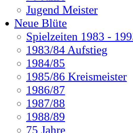
Jugend Meister
Neue Blüte
Spielzeiten 1983 - 19
1983/84 Aufstieg
1984/85
1985/86 Kreismeister
1986/87
1987/88
1988/89
75 Jahre