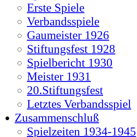
Erste Spiele
Verbandsspiele
Gaumeister 1926
Stiftungsfest 1928
Spielbericht 1930
Meister 1931
20.Stiftungsfest
Letztes Verbandsspiel
Zusammenschluß
Spielzeiten 1934-1945