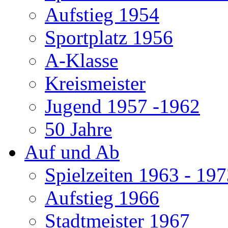
Aufstieg 1954
Sportplatz 1956
A-Klasse
Kreismeister
Jugend 1957 -1962
50 Jahre
Auf und Ab
Spielzeiten 1963 - 19
Aufstieg 1966
Stadtmeister 1967