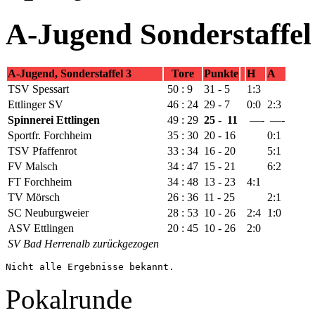
A-Jugend Sonderstaffel
A-Jugend, Sonderstaffel 3
Tore
Punkte
H
A
TSV Spessart
50 : 9
31 - 5
1:3
Ettlinger SV
46 : 24
29 - 7
0:0
2:3
Spinnerei Ettlingen
49 : 29
25 - 11
—-
—-
Sportfr. Forchheim
35 : 30
20 - 16
0:1
TSV Pfaffenrot
33 : 34
16 - 20
5:1
FV Malsch
34 : 47
15 - 21
6:2
FT Forchheim
34 : 48
13 - 23
4:1
TV Mörsch
26 : 36
11 - 25
2:1
SC Neuburgweier
28 : 53
10 - 26
2:4
1:0
ASV Ettlingen
20 : 45
10 - 26
2:0
SV Bad Herrenalb zurückgezogen
Nicht alle Ergebnisse bekannt.
Pokalrunde