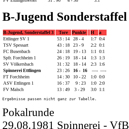
FV Ettlingenweier
31 : 96
4 - 36
3:1
B-Jugend Sonderstaffel
B-Jugend, Sonderstaffel 3
Tore
Punkte
H
a
Ettlinger SV 1
53 : 14
28 - 4
1:7
0:4
TSV Spessart
43 : 18
23 - 9
2:2
0:1
FC Busenbach
24 : 18
19 - 13
1:1
0:1
Spfr. Forchheim 1
26 : 19
18 - 14
1:3
1:3
SV Völkersbach
31 : 32
18 - 14
2:3
1:6
Spinnerei Ettlingen
23 : 26
16 - 16
—-
—-
FT Forchheim
14 : 30
10 - 22
1:0
0:0
ASV Ettlingen 1
16 : 37
9 : 23
1:0
2:0
FV Malsch
13 : 49
3 - 29
3:0
1:1
Ergebnisse passen nicht ganz zur Tabelle.
Pokalrunde
29.08.1981 Spinnerei - VfB