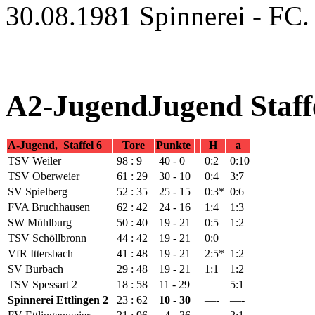
30.08.1981 Spinnerei - FC.
A2-JugendJugend Staffe
A-Jugend, Staffel 6
Tore
Punkte
H
a
TSV Weiler
98 : 9
40 - 0
0:2
0:10
TSV Oberweier
61 : 29
30 - 10
0:4
3:7
SV Spielberg
52 : 35
25 - 15
0:3*
0:6
FVA Bruchhausen
62 : 42
24 - 16
1:4
1:3
SW Mühlburg
50 : 40
19 - 21
0:5
1:2
TSV Schöllbronn
44 : 42
19 - 21
0:0
VfR Ittersbach
41 : 48
19 - 21
2:5*
1:2
SV Burbach
29 : 48
19 - 21
1:1
1:2
TSV Spessart 2
18 : 58
11 - 29
5:1
Spinnerei Ettlingen 2
23 : 62
10 - 30
—-
—-