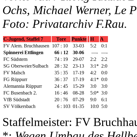
Ochs, Michael Werner, Le P
Foto:
Privatarchiv F.Rau
.
C-Jugend, Staffel 7
Tore
Punkte
H
A
FV Alem. Bruchhausen
107 : 10
33-03
5:2
0:1
Spinnerei Ettlingen
66 : 12
30-06
—-
—-
FC Südstern
74 : 19
29-07
2:2
2:2
SG Oberweier/Sulbach
28 : 32
23-13
3:1*
2:0
FV Malsch
35 : 35
17-19
4:2
0:0
FG
Rüppurr
36 : 37
17-19
4:1*
0:0
Alemannia Rüppurr
24 : 45
15-29
3:0
3:0
FC Busenbach 2.
16 : 46
08-28
5:0*
3:0
VfB Südstadt
20 : 76
07-29
9:0
6:1
SV Völkersbach
6 : 103
01-35
10:0
5:0
Staffelmeister: FV Bruchha
*:
Wegen Umbau des Hellbe