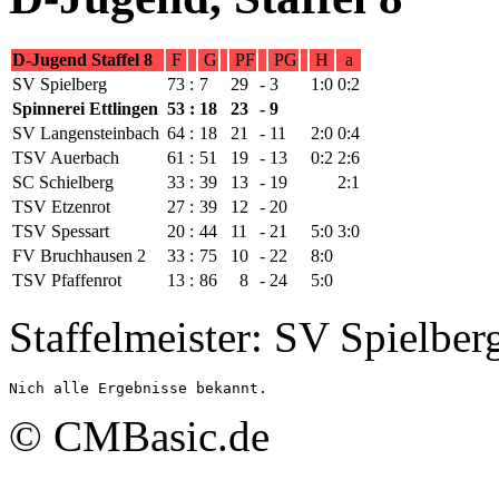
D-Jugend Staffel 8
F
G
PF
PG
H
a
SV Spielberg
73
:
7
29
-
3
1:0
0:2
Spinnerei Ettlingen
53
:
18
23
-
9
SV Langensteinbach
64
:
18
21
-
11
2:0
0:4
TSV Auerbach
61
:
51
19
-
13
0:2
2:6
SC Schielberg
33
:
39
13
-
19
2:1
TSV Etzenrot
27
:
39
12
-
20
TSV Spessart
20
:
44
11
-
21
5:0
3:0
FV Bruchhausen 2
33
:
75
10
-
22
8:0
TSV Pfaffenrot
13
:
86
8
-
24
5:0
Staffelmeister: SV Spielber
Nich alle Ergebnisse bekannt.
© CMBasic.de